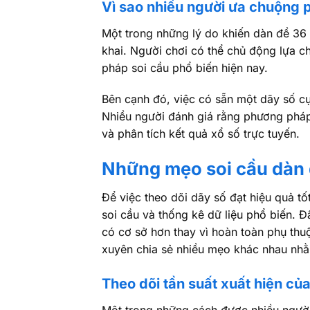
Vì sao nhiều người ưa chuộng
Một trong những lý do khiến dàn đề 36 s
khai. Người chơi có thể chủ động lựa c
pháp soi cầu phổ biến hiện nay.
Bên cạnh đó, việc có sẵn một dãy số cụ 
Nhiều người đánh giá rằng phương pháp
và phân tích kết quả xổ số trực tuyến.
Những mẹo soi cầu dàn 
Để việc theo dõi dãy số đạt hiệu quả t
soi cầu và thống kê dữ liệu phổ biến. Đ
có cơ sở hơn thay vì hoàn toàn phụ thu
xuyên chia sẻ nhiều mẹo khác nhau nhằm
Theo dõi tần suất xuất hiện củ
Một trong những cách được nhiều người 