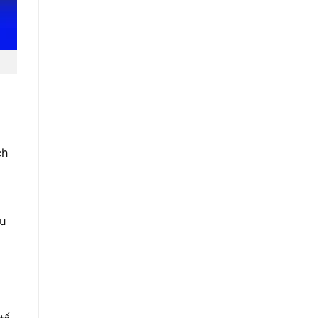
ch
hu