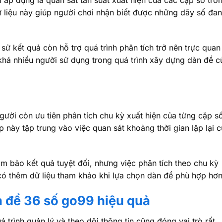
dữ liệu này giúp người chơi nhận biết được những dãy số đa
h sử kết quả còn hỗ trợ quá trình phân tích trở nên trực quan
há nhiều người sử dụng trong quá trình xây dựng dàn đề c
người còn ưu tiên phân tích chu kỳ xuất hiện của từng cặp s
 này tập trung vào việc quan sát khoảng thời gian lặp lại 
 bảo kết quả tuyệt đối, nhưng việc phân tích theo chu kỳ
có thêm dữ liệu tham khảo khi lựa chọn dàn đề phù hợp hơn
n đề 36 số go99 hiệu quả
 trình quản lý và theo dõi thông tin cũng đóng vai trò rất