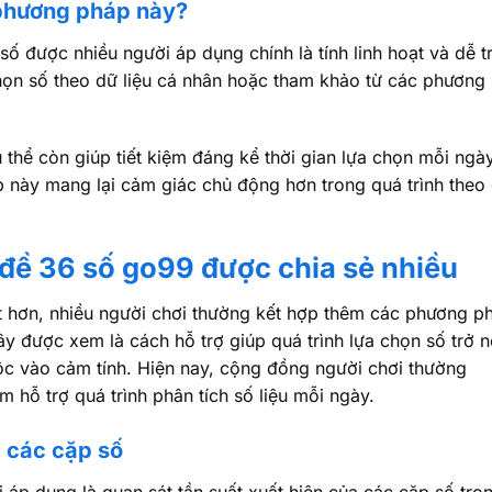
 phương pháp này?
ố được nhiều người áp dụng chính là tính linh hoạt và dễ t
họn số theo dữ liệu cá nhân hoặc tham khảo từ các phương
thể còn giúp tiết kiệm đáng kể thời gian lựa chọn mỗi ngày
 này mang lại cảm giác chủ động hơn trong quá trình theo 
đề 36 số go99 được chia sẻ nhiều
ốt hơn, nhiều người chơi thường kết hợp thêm các phương p
ây được xem là cách hỗ trợ giúp quá trình lựa chọn số trở 
ộc vào cảm tính. Hiện nay, cộng đồng người chơi thường
 hỗ trợ quá trình phân tích số liệu mỗi ngày.
a các cặp số
áp dụng là quan sát tần suất xuất hiện của các cặp số tro