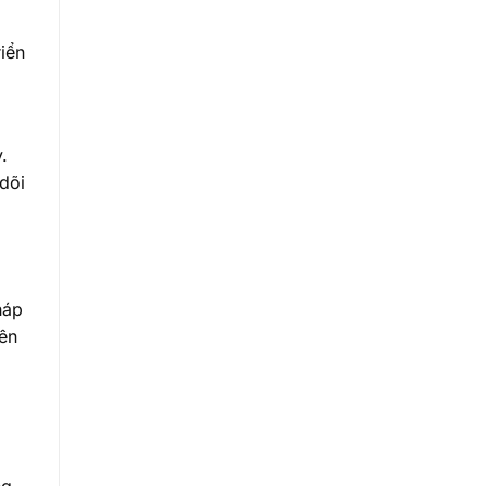
riển
.
dõi
háp
nên
ng