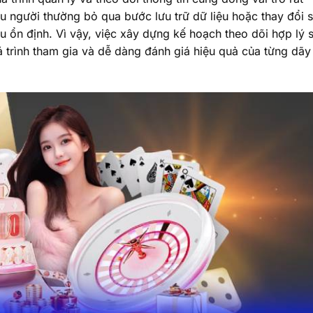
ều người thường bỏ qua bước lưu trữ dữ liệu hoặc thay đổi 
iếu ổn định. Vì vậy, việc xây dựng kế hoạch theo dõi hợp lý 
 trình tham gia và dễ dàng đánh giá hiệu quả của từng dãy