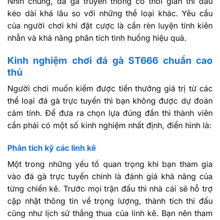
Nhìn chung, đá gà truyền thống có thời gian thi đấu
kéo dài khá lâu so với những thể loại khác. Yêu cầu
của người chơi khi đặt cược là cần rèn luyện tính kiên
nhẫn và khả năng phân tích tình huống hiệu quả.
Kinh nghiệm chơi đá gà ST666 chuẩn cao
thủ
Người chơi muốn kiếm được tiền thưởng giá trị từ các
thể loại đá gà trực tuyến thì bạn không được dự đoán
cảm tính. Để đưa ra chọn lựa đúng đắn thì thành viên
cần phải có một số kinh nghiệm nhất định, điển hình là:
Phân tích kỹ các linh kê
Một trong những yếu tố quan trọng khi bạn tham gia
vào đá gà trực tuyến chính là đánh giá khả năng của
từng chiến kê. Trước mọi trận đấu thì nhà cái sẽ hỗ trợ
cập nhật thông tin về trọng lượng, thành tích thi đấu
cũng như lịch sử thắng thua của linh kê. Bạn nên tham