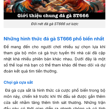
Đôi nét đá gà ST666 sơ lược
Những hình thức đá gà ST666 phổ biến nhất
Để mang đến cho người chơi nhiều sự chọn lựa khi
tham gia bộ môn cá gà trực tuyến thì nhà cái đã cập
nhật khá nhiều phiên bản khác nhau. Dưới đây là một
số thể loại mà bạn có thể tham khảo để theo dõi và dự
đoán kết quả tìm tiền thưởng.
Chọi gà cựa sắt
Đá gà cựa sắt là hình thức cá cược phổ biến trong bộ
môn này, chiến kê trước khi thi đấu sẽ được gắn thêm
cửa sắt nhằm tăng thêm tính sát thương. Những trận
đấu này có thời gian diễn ra nhanh chóng và có tính