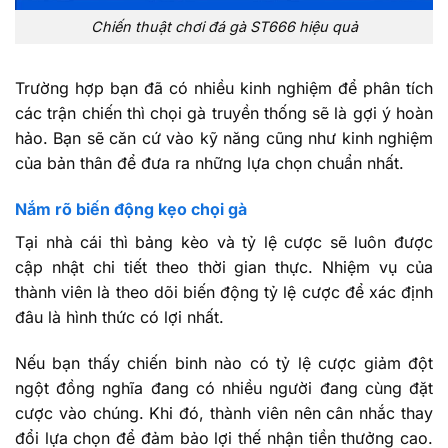
Chiến thuật chơi đá gà ST666 hiệu quả
Trường hợp bạn đã có nhiều kinh nghiệm để phân tích
các trận chiến thì chọi gà truyền thống sẽ là gợi ý hoàn
hảo. Bạn sẽ căn cứ vào kỹ năng cũng như kinh nghiệm
của bản thân để đưa ra những lựa chọn chuẩn nhất.
Nắm rõ biến động kẹo chọi gà
Tại nhà cái thì bảng kèo và tỷ lệ cược sẽ luôn được
cập nhật chi tiết theo thời gian thực. Nhiệm vụ của
thành viên là theo dõi biến động tỷ lệ cược để xác định
đâu là hình thức có lợi nhất.
Nếu bạn thấy chiến binh nào có tỷ lệ cược giảm đột
ngột đồng nghĩa đang có nhiều người đang cùng đặt
cược vào chúng. Khi đó, thành viên nên cân nhắc thay
đổi lựa chọn để đảm bảo lợi thế nhận tiền thưởng cao.