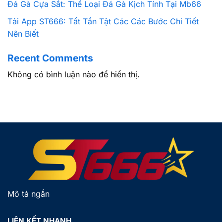
Đá Gà Cựa Sắt: Thể Loại Đá Gà Kịch Tính Tại Mb66
Tải App ST666: Tất Tần Tật Các Các Bước Chi Tiết
Nên Biết
Recent Comments
Không có bình luận nào để hiển thị.
Mô tả ngắn
LIÊN KẾT NHANH