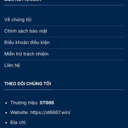
Về chúng tôi
Chính sách bảo mật
Điều khoản điều kiện
Miễn trừ trách nhiệm
Liên hệ
THEO DÕI CHÚNG TÔI
Thương hiệu:
ST666
Website: https://st6667.win/
Địa chỉ: