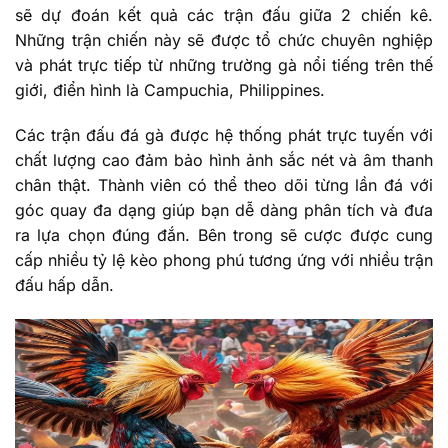
sẽ dự đoán kết quả các trận đấu giữa 2 chiến kê.
Những trận chiến này sẽ được tổ chức chuyên nghiệp
và phát trực tiếp từ những trường gà nổi tiếng trên thế
giới, điển hình là Campuchia, Philippines.
Các trận đấu đá gà được hệ thống phát trực tuyến với
chất lượng cao đảm bảo hình ảnh sắc nét và âm thanh
chân thật. Thành viên có thể theo dõi từng lần đá với
góc quay đa dạng giúp bạn dễ dàng phân tích và đưa
ra lựa chọn đúng đắn. Bên trong sẽ cược được cung
cấp nhiều tỷ lệ kèo phong phú tương ứng với nhiều trận
đấu hấp dẫn.